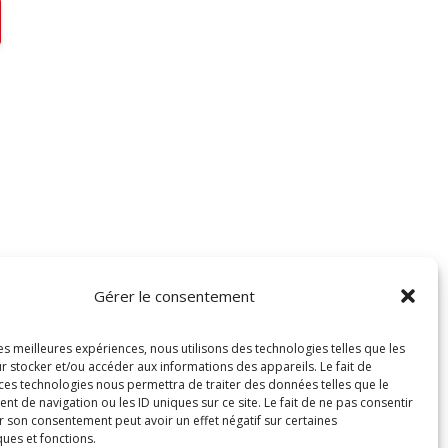
ChatBot de MyCharly
Agent IA
Hello! Que désirez-vous savoir ?
Gérer le consentement
les meilleures expériences, nous utilisons des technologies telles que les
r stocker et/ou accéder aux informations des appareils. Le fait de
 ces technologies nous permettra de traiter des données telles que le
 de navigation ou les ID uniques sur ce site. Le fait de ne pas consentir
r son consentement peut avoir un effet négatif sur certaines
×
ques et fonctions.