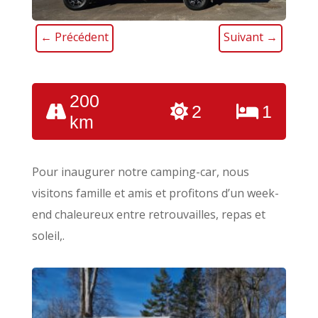
ChatBot de MyCharly
Agent IA
←
Précédent
Suivant
→
Hello! Que désirez-vous savoir ?
200
2
1
km
Pour inaugurer notre camping-car, nous
visitons famille et amis et profitons d’un week-
end chaleureux entre retrouvailles, repas et
soleil,.