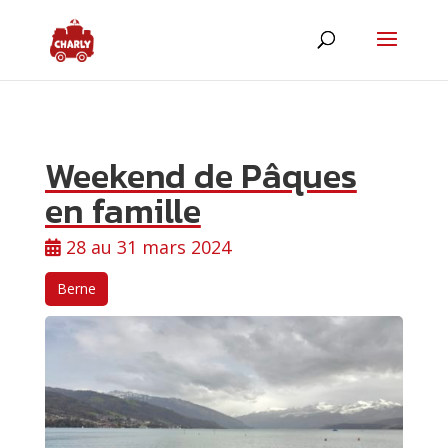
Weekend de Pâques
en famille
28 au 31 mars 2024
ChatBot de MyCharly
Agent IA
Berne
Hello! Que désirez-vous savoir ?