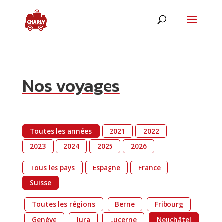
Nos voyages
Toutes les années
2021
2022
2023
2024
2025
2026
Tous les pays
Espagne
France
Suisse
Toutes les régions
Berne
Fribourg
Genève
Jura
Lucerne
Neuchâtel