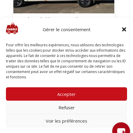
Weekend d’inauguration
Gérer le consentement
2021
Berne
Neuchâtel
20 au 21 février 2021
Pour offrir les meilleures expériences, nous utilisons des technologies
telles que les cookies pour stocker et/ou accéder aux informations des
appareils. Le fait de consentir à ces technologies nous permettra de
traiter des données telles que le comportement de navigation ou les ID
uniques sur ce site. Le fait de ne pas consentir ou de retirer son
consentement peut avoir un effet négatif sur certaines caractéristiques
et fonctions.
© 2025 / mycharly.ch
Accepter
×
Refuser
Mention légale
Hello, demandez moi ce que vous voulez !
Voir les préférences
Création du site -
Gallimea