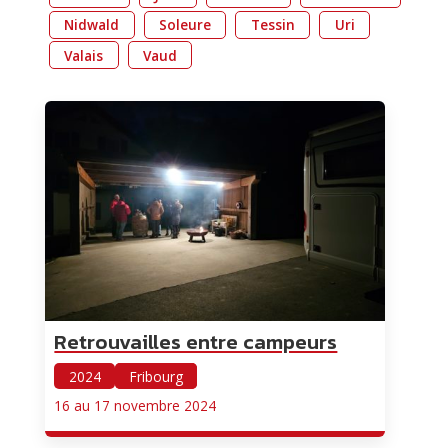
Nidwald
Soleure
Tessin
Uri
Valais
Vaud
Retrouvailles entre campeurs
2024
Fribourg
16 au 17 novembre 2024