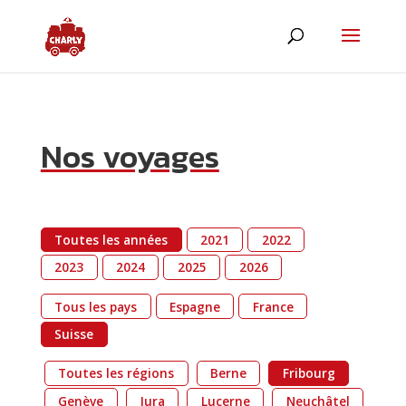
Nos voyages
Toutes les années
2021
2022
2023
2024
2025
2026
Tous les pays
Espagne
France
ChatBot de MyCharly
Agent IA
Suisse
Hello! Que désirez-vous savoir ?
Toutes les régions
Berne
Fribourg
Genève
Jura
Lucerne
Neuchâtel