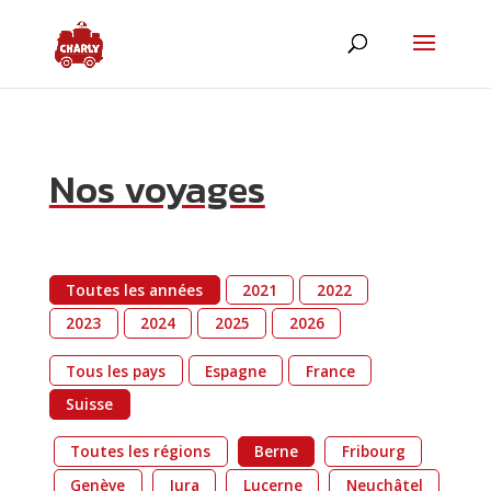
Nos voyages
Toutes les années
2021
2022
2023
2024
2025
2026
Tous les pays
Espagne
France
Suisse
Toutes les régions
Berne
Fribourg
Genève
Jura
Lucerne
Neuchâtel