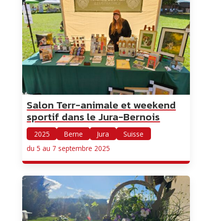
Salon Terr-animale et weekend
sportif dans le Jura-Bernois
2025
Berne
Jura
Suisse
du 5 au 7 septembre 2025
ChatBot de MyCharly
Agent IA
Hello! Que désirez-vous savoir ?