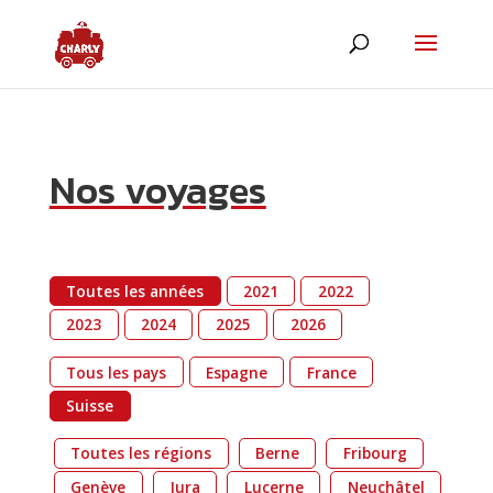
Nos voyages
Toutes les années
2021
2022
ChatBot de MyCharly
Agent IA
2023
2024
2025
2026
Hello! Que désirez-vous savoir ?
Tous les pays
Espagne
France
Suisse
Toutes les régions
Berne
Fribourg
Genève
Jura
Lucerne
Neuchâtel